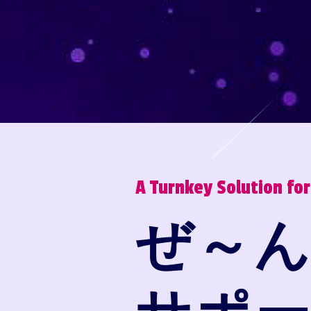
A Turnkey Solution fo
ぜ～