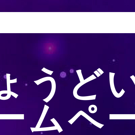
ょうど
ームペ