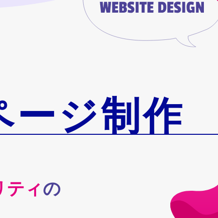
ページ制作
リティ
の